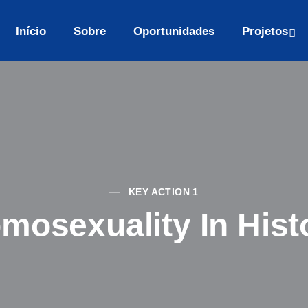
Início
Sobre
Oportunidades
Projetos
KEY ACTION 1
mosexuality In Hist