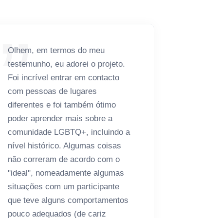
Olhem, em termos do meu
Meu tes
testemunho, eu adorei o projeto.
experiên
Foi incrível entrar em contacto
principa
com pessoas de lugares
relevan
diferentes e foi também ótimo
contemp
poder aprender mais sobre a
momento
comunidade LGBTQ+, incluindo a
conheci
nível histórico. Algumas coisas
marcara
não correram de acordo com o
Agradeç
"ideal", nomeadamente algumas
espero 
situações com um participante
♡♡ Sobr
que teve alguns comportamentos
todos já
pouco adequados (de cariz
da mesm