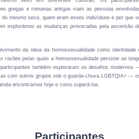
mesmo sexo em diferentes culturas. Os participante
es gregas e romanas antigas viam as pessoas envolvida
s do mesmo sexo, quem eram esses indivíduos e por que s
bém explorámos as mudanças provocadas pela ascensão d
lvimento da ideia da homossexualidade como identidade 
as razões pelas quais a homossexualidade persiste ao long
s participantes também exploraram os desafios modernos 
bicas com outros grupos sob o guarda-chuva LGBTQIA+ — o
inda encontramos hoje e como superá-los.
Participantes