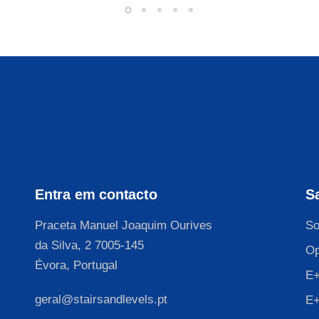
Entra em contacto
S
Praceta Manuel Joaquim Ourives
So
da Silva, 2 7005-145
Op
Évora, Portugal
E+
geral@stairsandlevels.pt
E+