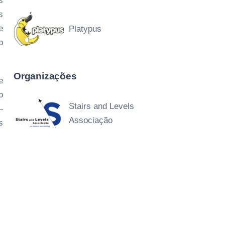
s
s
e
Platypus
o
Organizações
e
o
Stairs and Levels
—
Associação
s