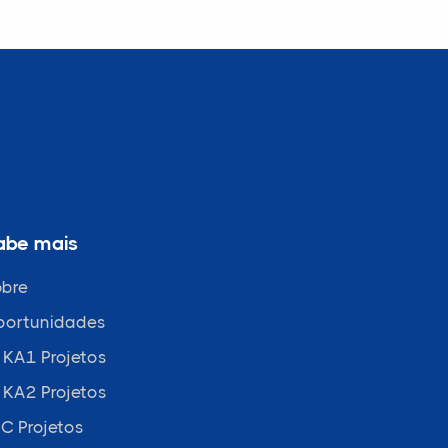
abe mais
bre
portunidades
 KA1 Projetos
 KA2 Projetos
C Projetos