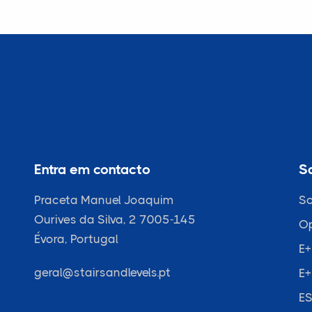
Entra em contacto
S
Praceta Manuel Joaquim
So
Ourives da Silva, 2 7005-145
O
Évora, Portugal
E+
geral@stairsandlevels.pt
E+
ES